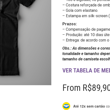
– Costura reforçada de omb
– Gola com elastano.
– Estampa em silk-screen (s
Prazos:
– Compensação de pagament
– Produção: até 10 dias úte
– Entrega: de acordo com o 
Obs.: As dimensões e cores
tonalidade e tamanho depen
tamanho de camiseta escol
VER TABELA DE ME
From
R$
89,9
Até 12x sem cartão
co