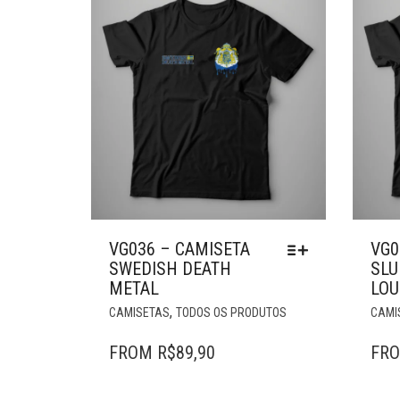
VG036 – CAMISETA
VG0
SWEDISH DEATH
SLU
METAL
LOU
ESTE
,
CAMISETAS
TODOS OS PRODUTOS
CAMI
PRODUTO
TEM
FROM
R$
89,90
FR
VÁRIAS
VARIANTES.