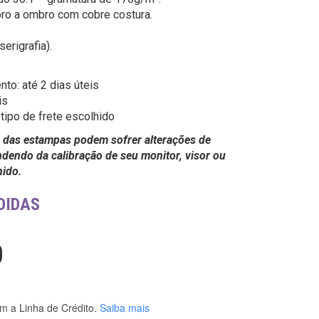
ro a ombro com cobre costura.
erigrafia).
o: até 2 dias úteis
is
tipo de frete escolhido
 das estampas podem sofrer alterações de
dendo da calibração de seu monitor, visor ou
hido.
DIDAS
0
m a Linha de Crédito.
Saiba mais