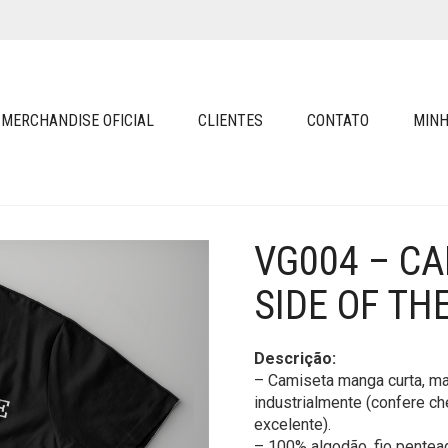
MERCHANDISE OFICIAL
CLIENTES
CONTATO
MINH
VG004 – CA
SIDE OF TH
Descrição:
– Camiseta manga curta, ma
industrialmente (confere ch
excelente).
– 100% algodão, fio pentea