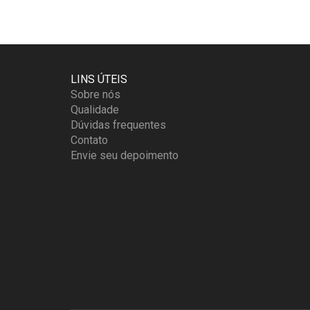
AS
OPÇÕES
PODEM
SER
ESCOLHIDAS
LINS ÚTEIS
NA
Sobre nós
PÁGINA
Qualidade
DO
Dúvidas frequentes
PRODUTO
Contato
Envie seu depoimento