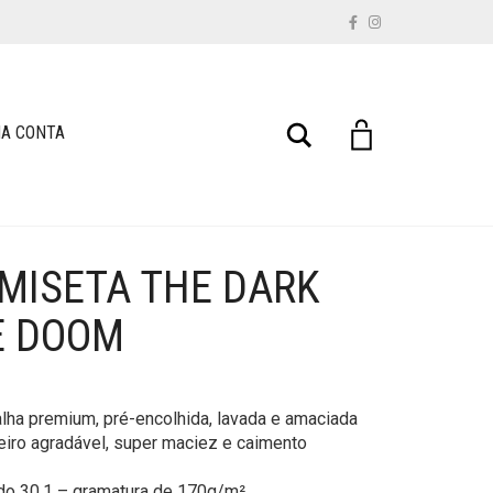
Buscar
A CONTA
MISETA THE DARK
E DOOM
lha premium, pré-encolhida, lavada e amaciada
eiro agradável, super maciez e caimento
do 30.1 – gramatura de 170g/m².