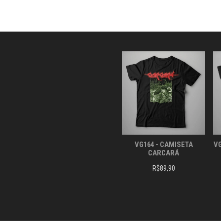
AS
OPÇÕES
PODEM
SER
ESCOLHIDAS
NA
PÁGINA
DO
PRODUTO
VG164 - CAMISETA
VG
CARCARÁ
R$
89,90