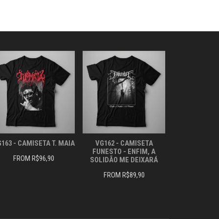
AS
AS
OPÇÕES
OPÇÕES
PODEM
PODEM
SER
SER
ESCOLHIDAS
ESCOLHIDAS
NA
NA
PÁGINA
PÁGINA
DO
DO
PRODUTO
PRODUTO
163 - CAMISETA T. MAIA
VG162 - CAMISETA
FUNESTO - ENFIM, A
FROM
R$
96,90
SOLIDÃO ME DEIXARÁ
FROM
R$
89,90