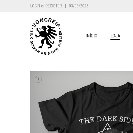
LOGIN
or
REGISTER
|
03/08/2026
INÍCIO
LOJA
+