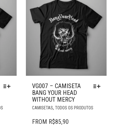
VG007 – CAMISETA
BANG YOUR HEAD
WITHOUT MERCY
ESTE
ESTE
,
OS
CAMISETAS
TODOS OS PRODUTOS
PRODUTO
PRODUTO
TEM
TEM
FROM
R$
85,90
VÁRIAS
VÁRIAS
VARIANTES.
VARIANTES.