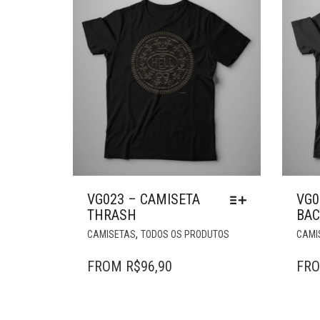
VG023 – CAMISETA
VG0
THRASH
BA
ESTE
,
CAMISETAS
TODOS OS PRODUTOS
CAMI
PRODUTO
TEM
FROM
R$
96,90
FR
VÁRIAS
VARIANTES.
AS