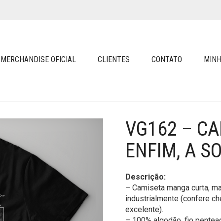
MERCHANDISE OFICIAL
CLIENTES
CONTATO
MINH
VG162 – CA
ENFIM, A S
Descrição:
– Camiseta manga curta, ma
industrialmente (confere ch
excelente).
– 100% algodão, fio pentea