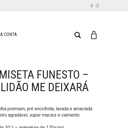
Buscar
A CONTA
MISETA FUNESTO –
OLIDÃO ME DEIXARÁ
lha premium, pré encolhida, lavada e amaciada
eiro agradável, super maciez e caimento
do 30.1 – gramatura de 170g/m².