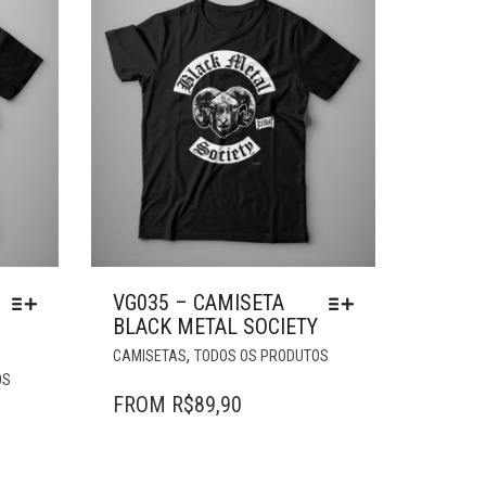
VG035 – CAMISETA
BLACK METAL SOCIETY
ESTE
,
CAMISETAS
TODOS OS PRODUTOS
ESTE
PRODUTO
OS
PRODUTO
TEM
FROM
R$
89,90
TEM
VÁRIAS
VÁRIAS
VARIANTES.
VARIANTES.
AS