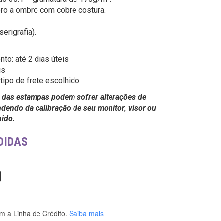
ro a ombro com cobre costura.
erigrafia).
o: até 2 dias úteis
is
tipo de frete escolhido
 das estampas podem sofrer alterações de
dendo da calibração de seu monitor, visor ou
hido.
DIDAS
0
m a Linha de Crédito.
Saiba mais