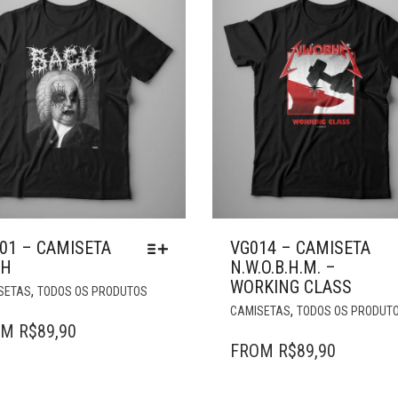
01 – CAMISETA
VG014 – CAMISETA
CH
N.W.O.B.H.M. –
WORKING CLASS
ESTE
,
SETAS
TODOS OS PRODUTOS
PRODUTO
,
CAMISETAS
TODOS OS PRODUT
TEM
OM
R$
89,90
VÁRIAS
FROM
R$
89,90
VARIANTES.
AS