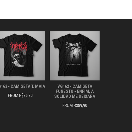
AS
OPÇÕES
OPÇÕES
PODEM
PODEM
SER
SER
ESCOLHIDAS
ESCOLHIDAS
NA
NA
PÁGINA
PÁGINA
DO
DO
PRODUTO
PRODUTO
163 - CAMISETA T. MAIA
VG162 - CAMISETA
FUNESTO - ENFIM, A
FROM
R$
96,90
SOLIDÃO ME DEIXARÁ
FROM
R$
89,90