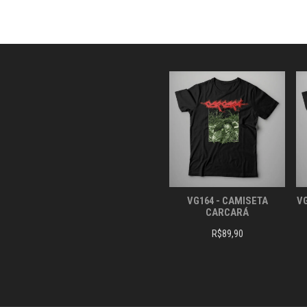
OPÇÕES
PODEM
SER
ESCOLHIDAS
NA
PÁGINA
DO
PRODUTO
VG164 - CAMISETA
VG
CARCARÁ
R$
89,90