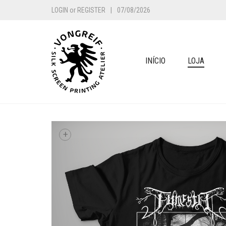
LOGIN
or
REGISTER
|
07/08/2026
INÍCIO
LOJA
+