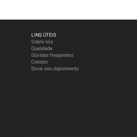
OPÇÕES
PODEM
SER
ESCOLHIDAS
NA
LINS ÚTEIS
PÁGINA
Sobre nós
DO
Qualidade
PRODUTO
Dúvidas frequentes
Contato
Envie seu depoimento