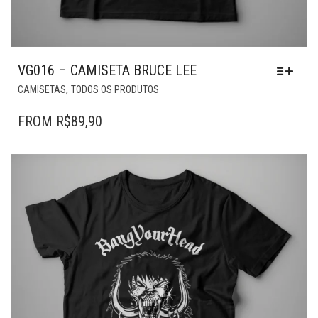
VG016 – CAMISETA BRUCE LEE
ESTE
,
CAMISETAS
TODOS OS PRODUTOS
PRODUTO
TEM
FROM
R$
89,90
VÁRIAS
VARIANTES.
AS
OPÇÕES
PODEM
SER
ESCOLHIDAS
NA
PÁGINA
DO
PRODUTO