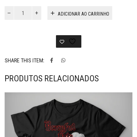
VG031
ADICIONAR AO CARRINHO
-
Camiseta
Dsbm
-
Back
In
Misanthropy
SHARE THIS ITEM:
quantidade
PRODUTOS RELACIONADOS