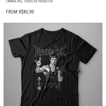
,
CAMISETAS
TODOS OS PRODUTOS
PRODUTO
TEM
FROM
R$
85,90
VÁRIAS
VARIANTES.
AS
OPÇÕES
PODEM
SER
ESCOLHIDAS
NA
PÁGINA
DO
PRODUTO