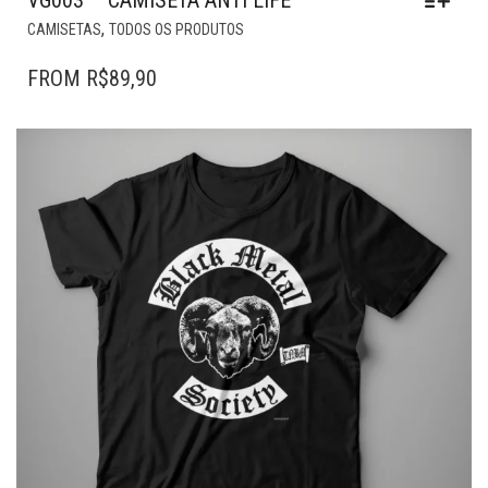
VG003 – CAMISETA ANTI LIFE
ESTE
,
CAMISETAS
TODOS OS PRODUTOS
PRODUTO
TEM
FROM
R$
89,90
VÁRIAS
VARIANTES.
AS
OPÇÕES
PODEM
SER
ESCOLHIDAS
NA
PÁGINA
DO
PRODUTO