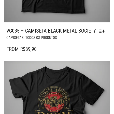
VG035 – CAMISETA BLACK METAL SOCIETY
ESTE
,
CAMISETAS
TODOS OS PRODUTOS
PRODUTO
TEM
FROM
R$
89,90
VÁRIAS
VARIANTES.
AS
OPÇÕES
PODEM
SER
ESCOLHIDAS
NA
PÁGINA
DO
PRODUTO