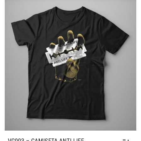
AS
OPÇÕES
PODEM
SER
ESCOLHIDAS
NA
PÁGINA
DO
PRODUTO