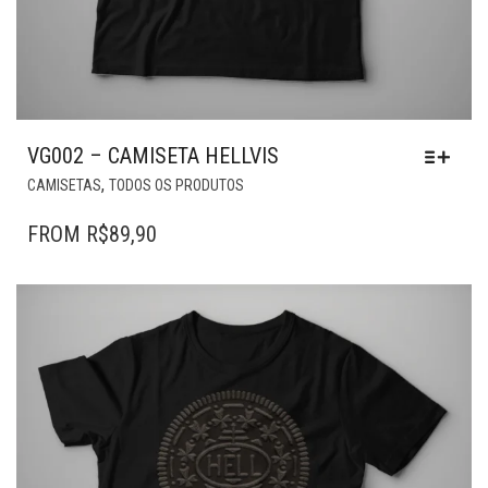
VG002 – CAMISETA HELLVIS
ESTE
,
CAMISETAS
TODOS OS PRODUTOS
PRODUTO
TEM
FROM
R$
89,90
VÁRIAS
VARIANTES.
AS
OPÇÕES
PODEM
SER
ESCOLHIDAS
NA
PÁGINA
DO