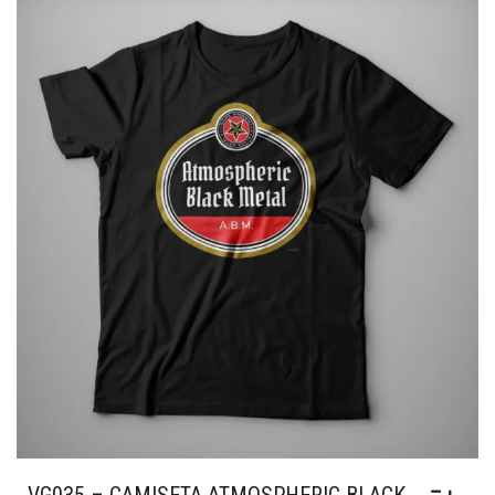
AS
OPÇÕES
PODEM
SER
ESCOLHIDAS
NA
PÁGINA
DO
PRODUTO