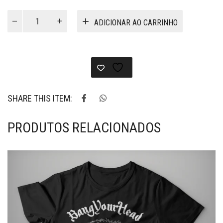
VG145
ADICIONAR AO CARRINHO
-
Camiseta
Infernal
Republic
California
B
quantidade
SHARE THIS ITEM:
PRODUTOS RELACIONADOS