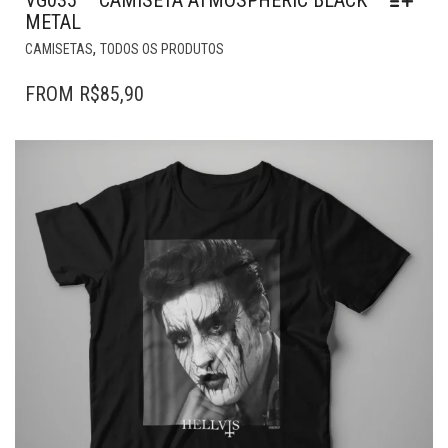
VG035 – CAMISETA ATMOSPHERIC BLACK
METAL
ESTE
,
CAMISETAS
TODOS OS PRODUTOS
PRODUTO
TEM
FROM
R$
85,90
VÁRIAS
VARIANTES.
AS
OPÇÕES
PODEM
SER
ESCOLHIDAS
NA
PÁGINA
DO
PRODUTO