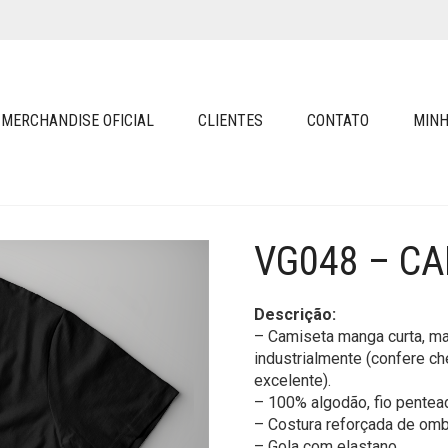
MERCHANDISE OFICIAL
CLIENTES
CONTATO
MINH
VG048 – C
Descrição:
– Camiseta manga curta, ma
industrialmente (confere ch
excelente).
– 100% algodão, fio pentea
– Costura reforçada de omb
– Gola com elastano.