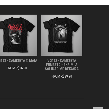
PODEM
PODEM
SER
SER
ESCOLHIDAS
ESCOLHIDAS
NA
NA
PÁGINA
PÁGINA
DO
DO
PRODUTO
PRODUTO
163 - CAMISETA T. MAIA
VG162 - CAMISETA
FUNESTO - ENFIM, A
FROM
R$
96,90
SOLIDÃO ME DEIXARÁ
FROM
R$
89,90