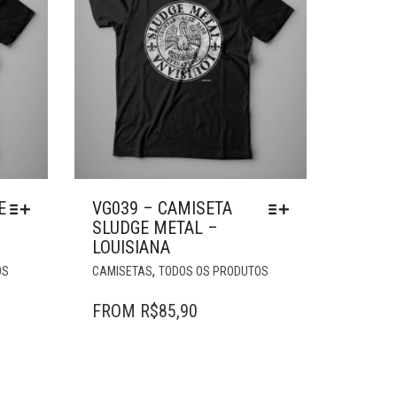
E
VG039 – CAMISETA
SLUDGE METAL –
LOUISIANA
ESTE
ESTE
,
OS
CAMISETAS
TODOS OS PRODUTOS
PRODUTO
PRODUTO
TEM
TEM
FROM
R$
85,90
VÁRIAS
VÁRIAS
VARIANTES.
VARIANTES.
AS
AS
OPÇÕES
OPÇÕES