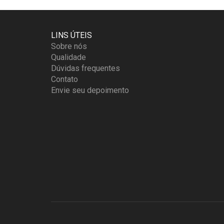
SER
ESCOLHIDAS
NA
LINS ÚTEIS
PÁGINA
Sobre nós
DO
Qualidade
PRODUTO
Dúvidas frequentes
Contato
Envie seu depoimento