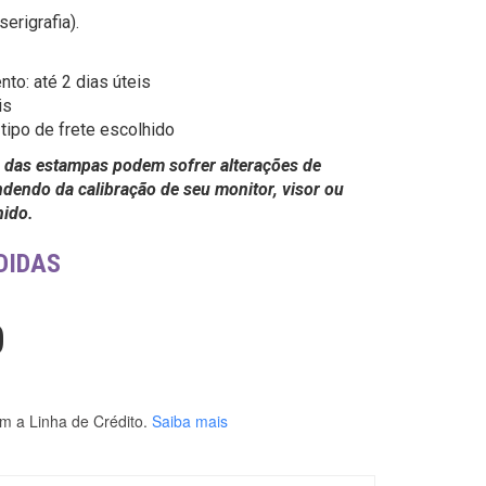
erigrafia).
o: até 2 dias úteis
is
tipo de frete escolhido
 das estampas podem sofrer alterações de
dendo da calibração de seu monitor, visor ou
hido.
DIDAS
0
m a Linha de Crédito.
Saiba mais