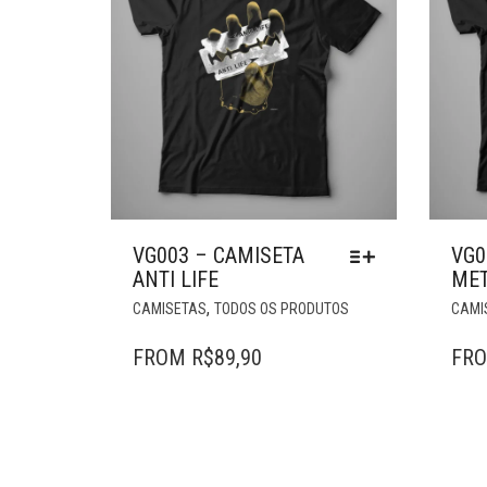
VG003 – CAMISETA
VG0
ANTI LIFE
MET
ESTE
,
CAMISETAS
TODOS OS PRODUTOS
CAMI
PRODUTO
TEM
FROM
R$
89,90
FR
VÁRIAS
VARIANTES.
AS
OPÇÕES
PODEM