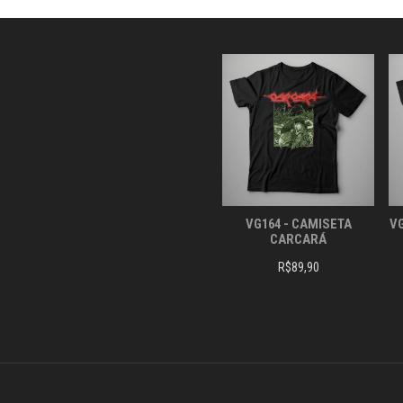
SER
ESCOLHIDAS
NA
PÁGINA
DO
PRODUTO
VG164 - CAMISETA
VG
CARCARÁ
R$
89,90