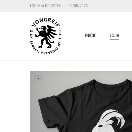
LOGIN
or
REGISTER
|
03/08/2026
INÍCIO
LOJA
+