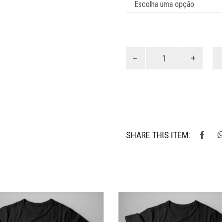
VG048
-
Camiseta
DoomBoy
quantidade
SHARE THIS ITEM: