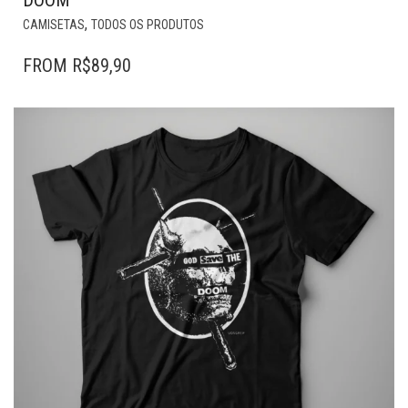
DOOM
ESTE
,
CAMISETAS
TODOS OS PRODUTOS
PRODUTO
TEM
FROM
R$
89,90
VÁRIAS
VARIANTES.
AS
OPÇÕES
PODEM
SER
ESCOLHIDAS
NA
PÁGINA
DO
PRODUTO