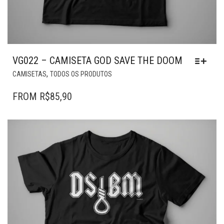
VG022 – CAMISETA GOD SAVE THE DOOM
ESTE
,
CAMISETAS
TODOS OS PRODUTOS
PRODUTO
TEM
FROM
R$
85,90
VÁRIAS
VARIANTES.
AS
OPÇÕES
PODEM
SER
ESCOLHIDAS
NA
PÁGINA
DO
PRODUTO