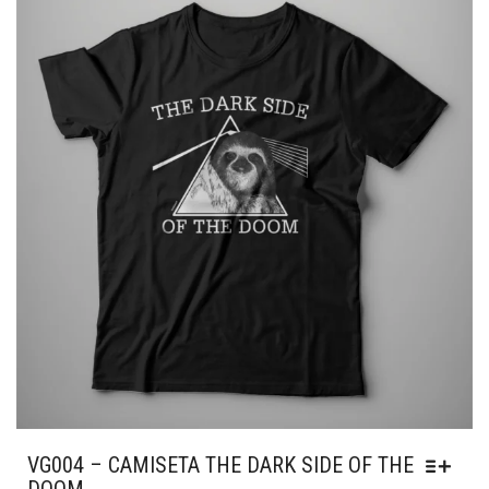
OPÇÕES
PODEM
SER
ESCOLHIDAS
NA
PÁGINA
DO
PRODUTO
VG004 – CAMISETA THE DARK SIDE OF THE