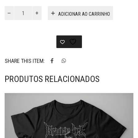
VG105
ADICIONAR AO CARRINHO
-
Camiseta
A
coisa
tá
feia
quantidade
SHARE THIS ITEM:
PRODUTOS RELACIONADOS