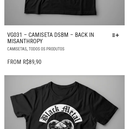
VG031 – CAMISETA DSBM – BACK IN
MISANTHROPY
ESTE
,
CAMISETAS
TODOS OS PRODUTOS
PRODUTO
TEM
FROM
R$
89,90
VÁRIAS
VARIANTES.
AS
OPÇÕES
PODEM
SER
ESCOLHIDAS
NA
PÁGINA
DO