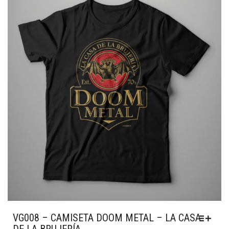
OPÇÕES
PODEM
SER
ESCOLHIDAS
NA
PÁGINA
DO
PRODUTO
VG008 – CAMISETA DOOM METAL – LA CASA