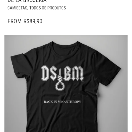
DE LA BRUJERÍA
ESTE
,
CAMISETAS
TODOS OS PRODUTOS
PRODUTO
TEM
FROM
R$
89,90
VÁRIAS
VARIANTES.
AS
OPÇÕES
PODEM
SER
ESCOLHIDAS
NA
PÁGINA
DO
PRODUTO