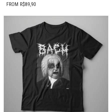
TEM
FROM
R$
89,90
VÁRIAS
VARIANTES.
AS
OPÇÕES
PODEM
SER
ESCOLHIDAS
NA
PÁGINA
DO
PRODUTO