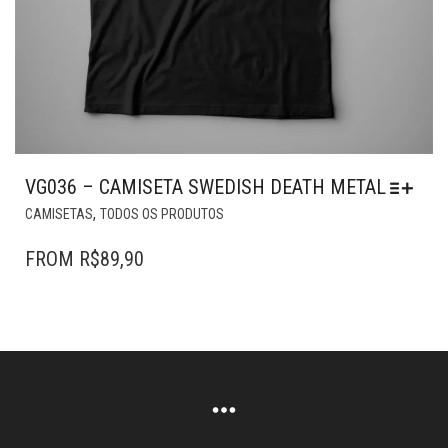
VG036 – CAMISETA SWEDISH DEATH METAL
ESTE
,
CAMISETAS
TODOS OS PRODUTOS
PRODUTO
TEM
FROM
R$
89,90
VÁRIAS
VARIANTES.
AS
OPÇÕES
PODEM
SER
ESCOLHIDAS
NA