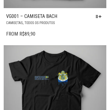
VG001 – CAMISETA BACH
ESTE
,
CAMISETAS
TODOS OS PRODUTOS
PRODUTO
TEM
FROM
R$
89,90
VÁRIAS
VARIANTES.
AS
OPÇÕES
PODEM
SER
ESCOLHIDAS
NA
PÁGINA
DO
PRODUTO