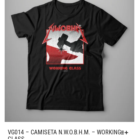
OPÇÕES
PODEM
SER
ESCOLHIDAS
NA
PÁGINA
DO
PRODUTO
VG014 – CAMISETA N.W.O.B.H.M. – WORKING