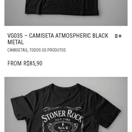
VG035 – CAMISETA ATMOSPHERIC BLACK
METAL
ESTE
,
CAMISETAS
TODOS OS PRODUTOS
PRODUTO
TEM
FROM
R$
85,90
VÁRIAS
VARIANTES.
AS
OPÇÕES
PODEM
SER
ESCOLHIDAS
NA
PÁGINA
DO