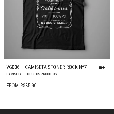
PRODUTO
VG006 – CAMISETA STONER ROCK Nº7
ESTE
,
CAMISETAS
TODOS OS PRODUTOS
PRODUTO
TEM
FROM
R$
85,90
VÁRIAS
VARIANTES.
AS
OPÇÕES
PODEM