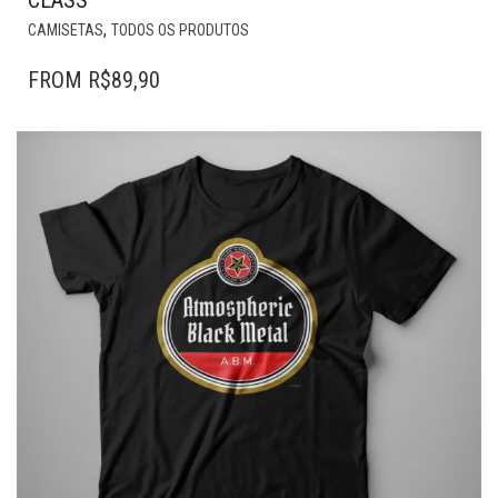
CLASS
ESTE
,
CAMISETAS
TODOS OS PRODUTOS
PRODUTO
TEM
FROM
R$
89,90
VÁRIAS
VARIANTES.
AS
OPÇÕES
PODEM
SER
ESCOLHIDAS
NA
PÁGINA
DO
PRODUTO